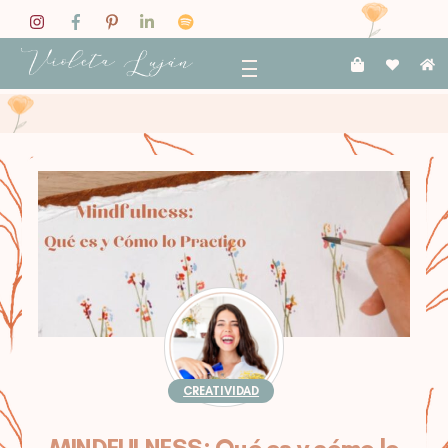
Skip
to
content
Menu
CREATIVIDAD
MINDFULNESS: Qué es y cómo lo