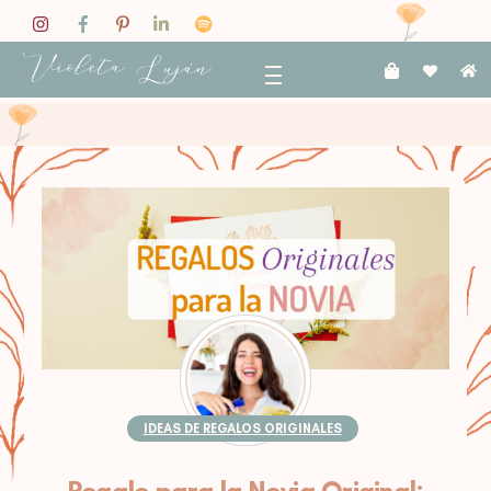
Skip
to
content
Menu
IDEAS DE REGALOS ORIGINALES
Regalo para la Novia Original: