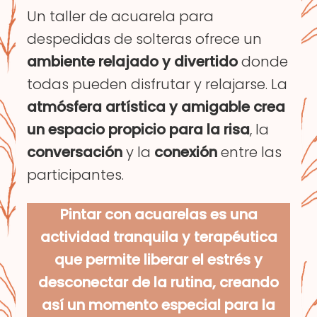
Un taller de acuarela para
despedidas de solteras ofrece un
ambiente relajado y divertido
donde
todas pueden disfrutar y relajarse. La
atmósfera artística y amigable crea
un espacio propicio para la risa
, la
conversación
y la
conexión
entre las
participantes.
Pintar con acuarelas es una
actividad tranquila y terapéutica
que permite liberar el estrés y
desconectar de la rutina, creando
así un momento especial para la