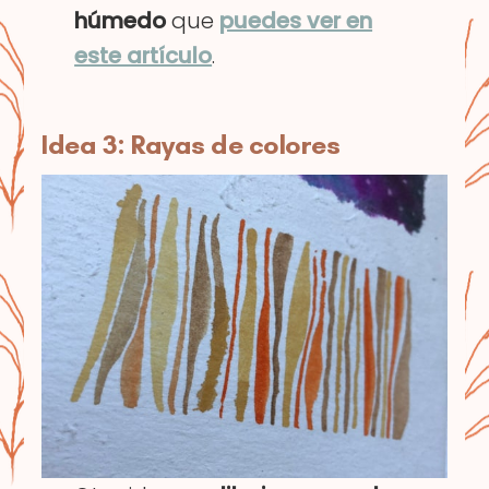
húmedo
que
puedes ver en
este artículo
.
Idea 3: Rayas de colores