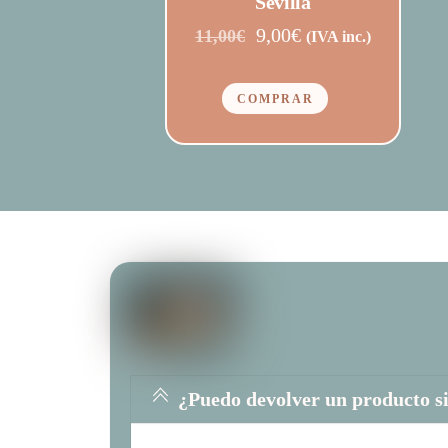
Sevilla
El
El
9,00
€
11,00
€
(IVA inc.)
precio
precio
original
actual
COMPRAR
era:
es:
11,00€.
9,00€.
¿Puedo devolver un producto s