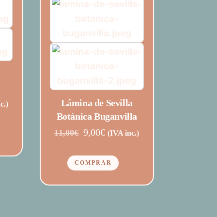
Lámina de Sevilla
c.)
Botánica Buganvilla
El
El
9,00
€
11,00
€
(IVA inc.)
precio
precio
original
actual
COMPRAR
era:
es:
11,00€.
9,00€.