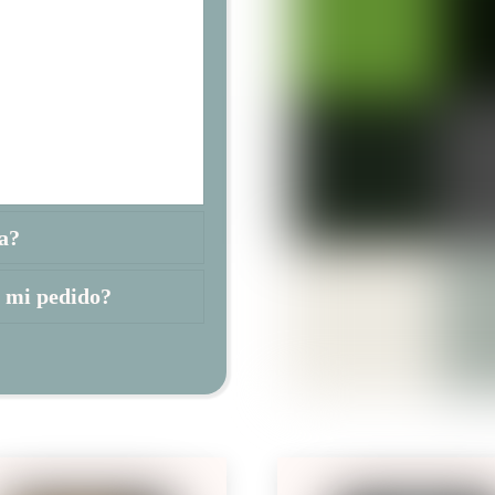
e y no acepto
a con amor y
encante tanto como a
cer tu compra, no
a?
r mi pedido?