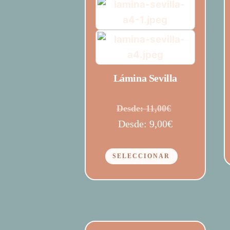
Lámina Sevilla
Desde:
11,00
€
Desde:
9,00
€
Este
SELECCIONAR
producto
tiene
múltiples
variantes.
Las