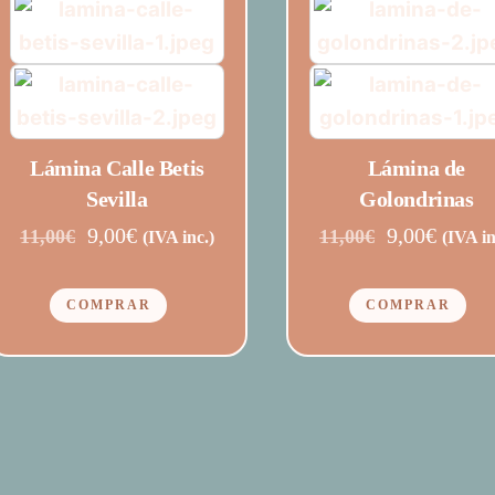
Lámina Calle Betis
Lámina de
Sevilla
Golondrinas
El
El
El
El
9,00
€
9,00
€
11,00
€
11,00
€
(IVA inc.)
(IVA in
precio
precio
precio
precio
original
actual
original
actual
COMPRAR
COMPRAR
era:
es:
era:
es:
11,00€.
9,00€.
11,00€.
9,00€.