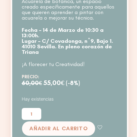
Acuarela de botánica, un espacio
creado específicamente para aquellos
que quieren aprender a pintar con
acuarela o mejorar su técnica.
Fecha – 14 de Marzo de 10:30 a
13:00h.
Lugar – C/ Covadonga, nº9, Bajo 1.
41010 Sevilla. En pleno corazón de
Triana
¡A florecer tu Creatividad!
PRECIO:
El
El
55,00
€
60,00
€
(-8%)
precio
precio
Hay existencias
original
actual
era:
es:
Taller
de
60,00€.
55,00€.
Acuarela
AÑADIR AL CARRITO
Botánica