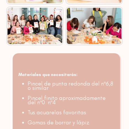
Materiales que necesitarás:
Pincel de punta redonda del nº6,8
o similar
Pincel finito aproximadamente
del nº0 nº4
Tus acuarelas favoritas
Gomas de borrar y lápiz